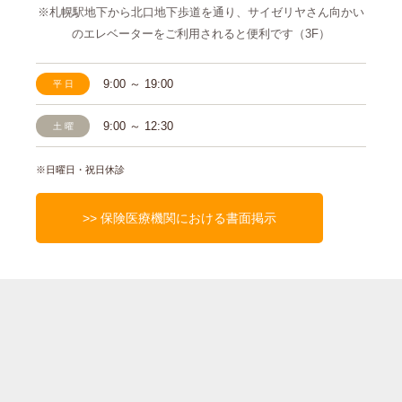
※札幌駅地下から北口地下歩道を通り、サイゼリヤさん
向かい
のエレベーターをご利用されると便利です（3F）
9:00 ～ 19:00
平日
9:00 ～ 12:30
土曜
※日曜日・祝日休診
>> 保険医療機関における書面掲示