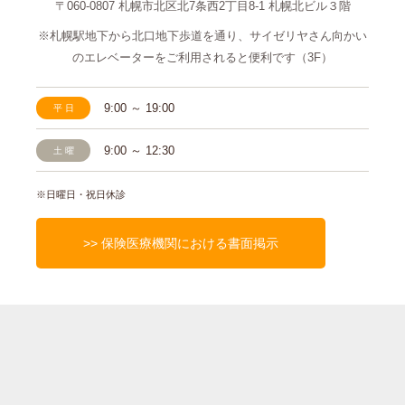
〒060-0807 札幌市北区北7条西2丁目8-1
札幌北ビル３階
※札幌駅地下から北口地下歩道を通り、サイゼリヤさん
向かい
のエレベーターをご利用されると便利です（3F）
9:00 ～ 19:00
平日
9:00 ～ 12:30
土曜
※日曜日・祝日休診
>> 保険医療機関における書面掲示